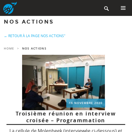
Aller

au
contenu
MENU
NOS ACTIONS
PRINCIP
principal
← RETOUR À LA PAGE NOS ACTIONS"
HOME
>
NOS ACTIONS
16 NOVEMBRE 2020
Troisième réunion en interview
croisée – Programmation
La cellule de Molenbeek (interviewée ci-dessous) et