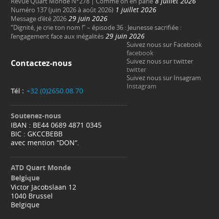
8 juillet 2026
Revue Quart Monde N°278 | Comme on en parle
1 juillet 2026
Numéro 137 (juin 2026 à août 2026)
29 juin 2026
Message d’été 2026
“Dignité, je crie ton nom !” – épisode 36 : Jeunesse sacrifiée :
29 juin 2026
l’engagement face aux inégalités
Suivez nous sur Facebook
facebook
Suivez nous sur twitter
Contactez-nous
twitter
Suivez nous sur Insagram
Instagram
Tél :
+32 (0)2650.08.70
Soutenez-nous
IBAN : BE44 0689 4871 0345
BIC : GKCCBEBB
avec mention “DON“.
ATD Quart Monde
Belgique
Victor Jacobslaan 12
1040 Brussel
Belgique