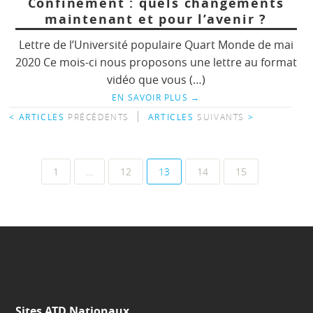
Confinement : quels changements
maintenant et pour l’avenir ?
Lettre de l’Université populaire Quart Monde de mai
2020 Ce mois-ci nous proposons une lettre au format
vidéo que vous (…)
EN SAVOIR PLUS
→
|
< ARTICLES
PRÉCÉDENTS
ARTICLES
SUIVANTS
>
1
…
12
13
14
15
Navigation
au
sein
des
articles
Sites ATD Nationaux