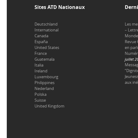
Sites ATD Nationaux
Derni
Deutschland
Les me
International
– Lettr
Canada
Monde 
España
Revue 
United States
en parl
France
Numéro 
Guatemala
juillet 
Messag
Italia
“Dignit
Ireland
Jeuness
Luxembourg
aux iné
Philippines
Nederland
Polska
Suisse
United Kingdom