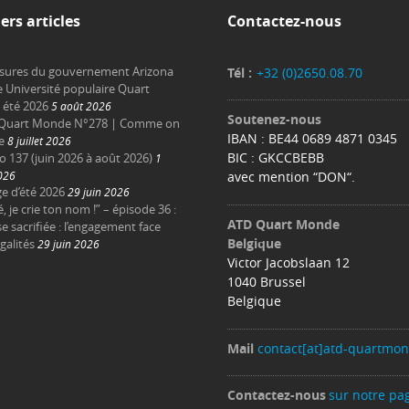
ers articles
Contactez-nous
sures du gouvernement Arizona
Tél :
+32 (0)2650.08.70
e Université populaire Quart
été 2026
5 août 2026
Soutenez-nous
Quart Monde N°278 | Comme on
IBAN : BE44 0689 4871 0345
e
8 juillet 2026
BIC : GKCCBEBB
137 (juin 2026 à août 2026)
1
2026
avec mention “DON“.
e d’été 2026
29 juin 2026
é, je crie ton nom !” – épisode 36 :
ATD Quart Monde
e sacrifiée : l’engagement face
Belgique
galités
29 juin 2026
Victor Jacobslaan 12
1040 Brussel
Belgique
Mail
contact[at]atd-quartmo
Contactez-nous
sur notre pa