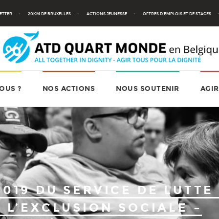
ETTER
20KM DE BRUXELLES
ACTIONS JEUNESSE
OFFRES D’EMPLOIS ET DE STAGES
OUS ?
NOS ACTIONS
NOUS SOUTENIR
AGIR
2019 DU SERVICE DE LUTTE
 L’EXCLUSION SOCIALE –