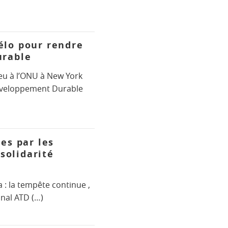
élo pour rendre
urable
eu à l’ONU à New York
éveloppement Durable
es par les
solidarité
a : la tempête continue ,
nal ATD (…)