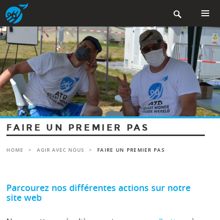
Aller

au
contenu
MENU
PRINCIP
principal
FAIRE UN PREMIER PAS
HOME
>
AGIR AVEC NOUS
>
FAIRE UN PREMIER PAS
Parcourez nos différentes actions sur notre
site web