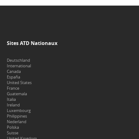
Sites ATD Nationaux
Deutschland
International
Canada
España
United States
France
Guatemala
Italia
Ireland
Luxembourg
Philippines
Nederland
Polska
Suisse
United Kingdom