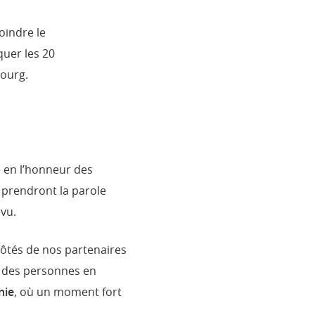
oindre le
uer les 20
bourg.
e en l’honneur des
 prendront la parole
évu.
ôtés de nos partenaires
s des personnes en
nie
, où un moment fort