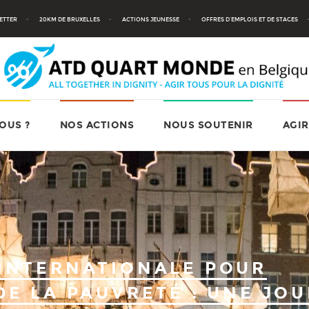
ETTER
20KM DE BRUXELLES
ACTIONS JEUNESSE
OFFRES D’EMPLOIS ET DE STAGES
OUS ?
NOS ACTIONS
NOUS SOUTENIR
AGIR
 INTERNATIONALE POUR
DE LA PAUVRETÉ : UNE JO