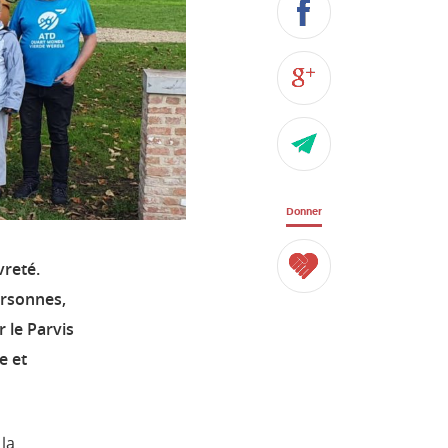
Donner
vreté.
ersonnes,
 le Parvis
e et
 la