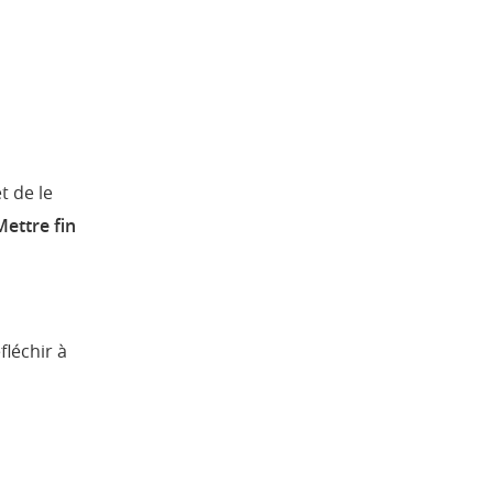
t de le
Mettre fin
fléchir à