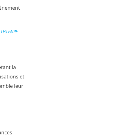
événement
LES FAIRE
tant la
isations et
emble leur
tances