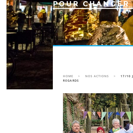
POUR CHANGER 
HOME
>
NOS ACTIONS
>
17/10 
REGARDS