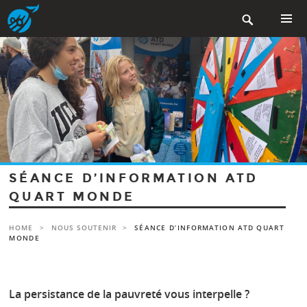
Aller

au
contenu
MENU
PRINCIP
principal
SÉANCE D’INFORMATION ATD
QUART MONDE
HOME
>
NOUS SOUTENIR
>
SÉANCE D’INFORMATION ATD QUART
MONDE
La persistance de la pauvreté vous interpelle ?