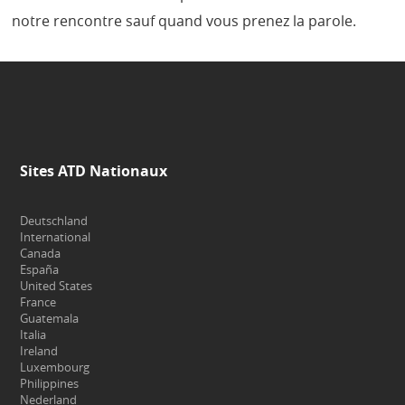
notre rencontre sauf quand vous prenez la parole.
Sites ATD Nationaux
Deutschland
International
Canada
España
United States
France
Guatemala
Italia
Ireland
Luxembourg
Philippines
Nederland