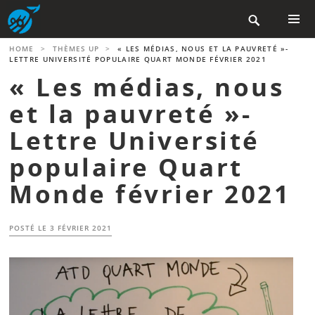
Aller

au
contenu
MENU
HOME
>
THÈMES UP
>
« LES MÉDIAS, NOUS ET LA PAUVRETÉ »-
PRINCIP
principal
LETTRE UNIVERSITÉ POPULAIRE QUART MONDE FÉVRIER 2021
« Les médias, nous
et la pauvreté »-
Lettre Université
populaire Quart
Monde février 2021
POSTÉ LE
3 FÉVRIER 2021