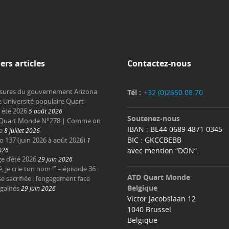
ers articles
Contactez-nous
sures du gouvernement Arizona
Tél :
+32 (0)2650.08.70
e Université populaire Quart
été 2026
5 août 2026
Soutenez-nous
Quart Monde N°278 | Comme on
IBAN : BE44 0689 4871 0345
e
8 juillet 2026
BIC : GKCCBEBB
137 (juin 2026 à août 2026)
1
2026
avec mention “DON“.
e d’été 2026
29 juin 2026
é, je crie ton nom !” – épisode 36 :
ATD Quart Monde
e sacrifiée : l’engagement face
Belgique
galités
29 juin 2026
Victor Jacobslaan 12
1040 Brussel
Belgique