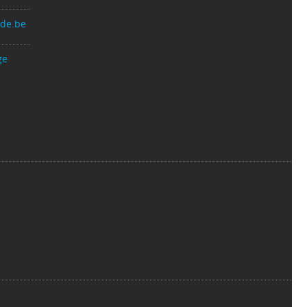
nde.be
ge