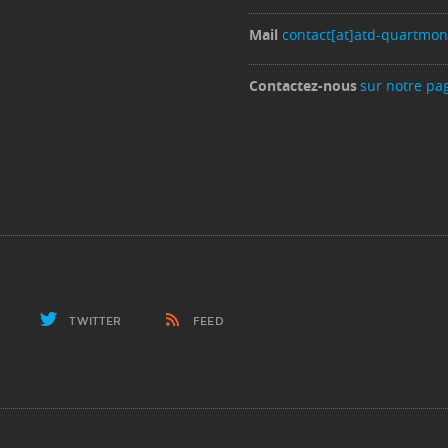
Mail
contact[at]atd-quartmo
Contactez-nous
sur notre pa
TWITTER
FEED