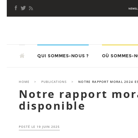
Aller
NEWSL
au
contenu
principal
ALLER
ATD QUART MONDE
AU
QUI SOMMES-NOUS ?
OÙ SOMMES-N
CONTENU
PRINCIPAL
HOME
>
PUBLICATIONS
>
NOTRE RAPPORT MORAL 2024 E
Notre rapport mor
disponible
POSTÉ LE
19 JUIN 2025