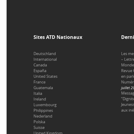
Sites ATD Nationaux
Derni
Deutschland
Les me
International
– Lettr
Canada
Monde 
España
Revue 
United States
en parl
France
Numéro 
Guatemala
juillet 
Messag
Italia
“Dignit
Ireland
Jeuness
Luxembourg
aux iné
Philippines
Nederland
Polska
Suisse
United Kingdom