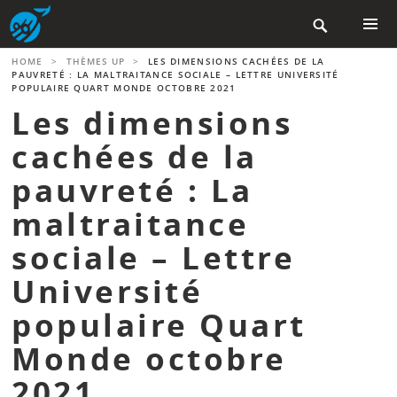
Aller

au
contenu
MENU
HOME
>
THÈMES UP
>
LES DIMENSIONS CACHÉES DE LA
PRINCIP
principal
PAUVRETÉ : LA MALTRAITANCE SOCIALE – LETTRE UNIVERSITÉ
POPULAIRE QUART MONDE OCTOBRE 2021
Les dimensions
cachées de la
pauvreté : La
maltraitance
sociale – Lettre
Université
populaire Quart
Monde octobre
2021