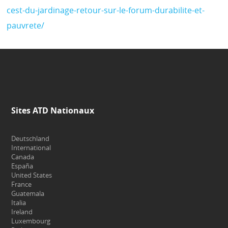
cest-du-jardinage-retour-sur-le-forum-durabilite-et-
pauvrete/
Sites ATD Nationaux
Deutschland
International
Canada
España
United States
France
Guatemala
Italia
Ireland
Luxembourg