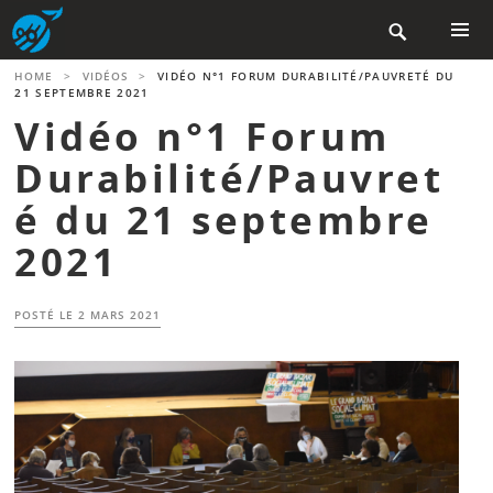
Aller

au
contenu
MENU
HOME
>
VIDÉOS
>
VIDÉO N°1 FORUM DURABILITÉ/PAUVRETÉ DU
PRINCIP
principal
21 SEPTEMBRE 2021
Vidéo n°1 Forum
Durabilité/Pauvret
é du 21 septembre
2021
POSTÉ LE
2 MARS 2021