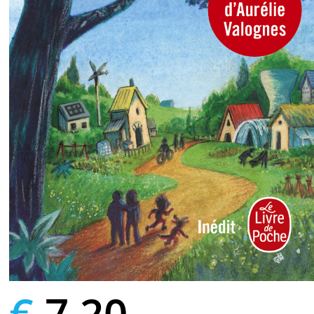
€
7,20