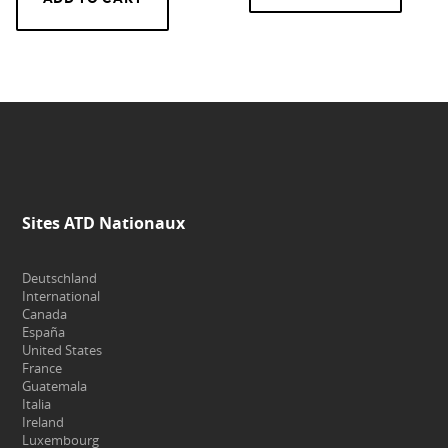
Sites ATD Nationaux
Deutschland
International
Canada
España
United States
France
Guatemala
Italia
Ireland
Luxembourg