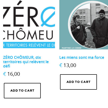
ZÉRO CHÔMEUR, dix
Les miens sont ma force
territoires qui relèvent le
€
13,00
défi
€
16,00
ADD TO CART
ADD TO CART