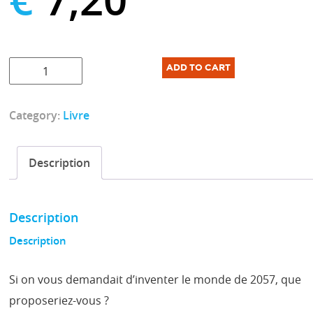
Demain
ADD TO CART
sera
beau
Category:
Livre
-
Collectif
quantity
Description
Description
Description
Si on vous demandait d’inventer le monde de 2057, que
proposeriez-vous ?