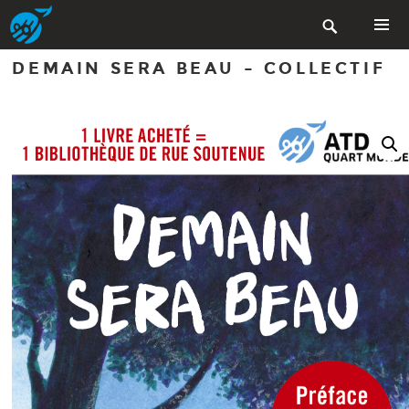
Aller

au
contenu
MENU
DEMAIN SERA BEAU – COLLECTIF
PRINCIP
principal