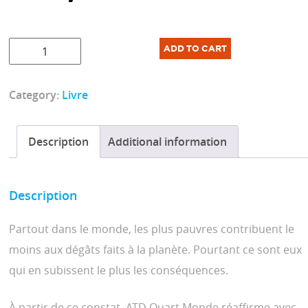
Reconstruire
ADD TO CART
ensemble
ce
Category:
Livre
monde
abîmé
quantity
Description
Additional information
Description
P
artout dans le monde, les plus pauvres contribuent le
moins aux
dégâts faits à la planète. Pourtant ce sont eux
qui en subissent le
plus les conséquences.
À partir de ce constat, ATD Quart Monde réaffirme avec