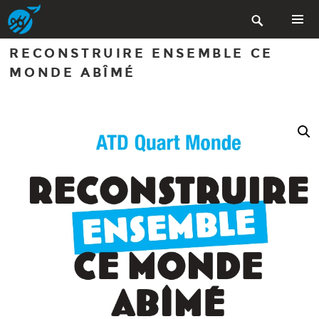
Aller

au
contenu
MENU
RECONSTRUIRE ENSEMBLE CE
PRINCIP
principal
MONDE ABÎMÉ