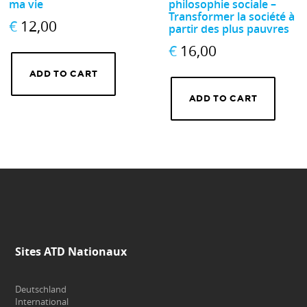
ma vie
philosophie sociale –
Transformer la société à
€
12,00
partir des plus pauvres
€
16,00
ADD TO CART
ADD TO CART
Sites ATD Nationaux
Deutschland
International