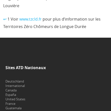
Louvière
↩
1 Voir
www.tzcld.fr
pour plus d’information sur les
Territoires Zéro Chômeurs de Longue Durée
Sites ATD Nationaux
Deutschland
International
Canada
España
United States
France
Guatemala