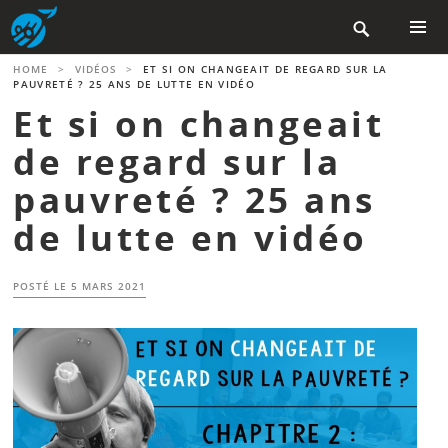
Aller

au
contenu
MENU
HOME
>
VIDÉOS
>
ET SI ON CHANGEAIT DE REGARD SUR LA
PRINCIP
principal
PAUVRETÉ ? 25 ANS DE LUTTE EN VIDÉO
Et si on changeait
de regard sur la
pauvreté ? 25 ans
de lutte en vidéo
POSTÉ LE
5 MARS 2021