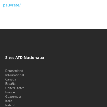
pauvrete/
Sites ATD Nationaux
Deutschland
International
Canada
España
United States
France
Guatemala
Italia
Ireland