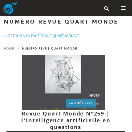
Aller

au
contenu
MENU
NUMÉRO REVUE QUART MONDE
PRINCIP
principal
← RETOUR À LA PAGE REVUE QUART MONDE"
HOME
>
NUMÉRO REVUE QUART MONDE
24 AOÛT 2021
Revue Quart Monde N°259 |
L’intelligence artificielle en
questions