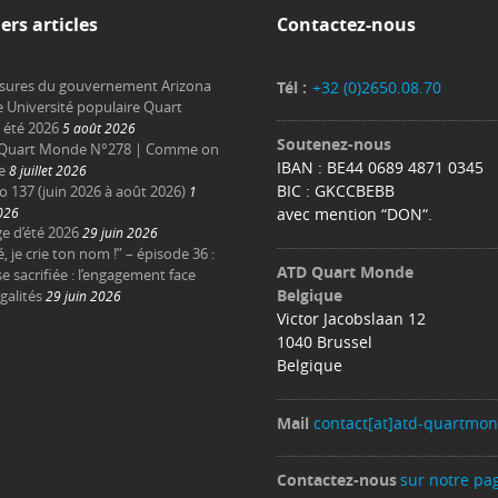
ers articles
Contactez-nous
sures du gouvernement Arizona
Tél :
+32 (0)2650.08.70
e Université populaire Quart
été 2026
5 août 2026
Soutenez-nous
Quart Monde N°278 | Comme on
IBAN : BE44 0689 4871 0345
e
8 juillet 2026
BIC : GKCCBEBB
137 (juin 2026 à août 2026)
1
2026
avec mention “DON“.
e d’été 2026
29 juin 2026
é, je crie ton nom !” – épisode 36 :
ATD Quart Monde
e sacrifiée : l’engagement face
Belgique
galités
29 juin 2026
Victor Jacobslaan 12
1040 Brussel
Belgique
Mail
contact[at]atd-quartmo
Contactez-nous
sur notre pa