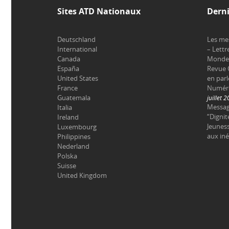
Sites ATD Nationaux
Derni
Deutschland
Les me
International
– Lettr
Canada
Monde 
España
Revue 
United States
en parl
France
Numéro 
Guatemala
juillet 
Messag
Italia
“Dignit
Ireland
Jeuness
Luxembourg
aux iné
Philippines
Nederland
Polska
Suisse
United Kingdom