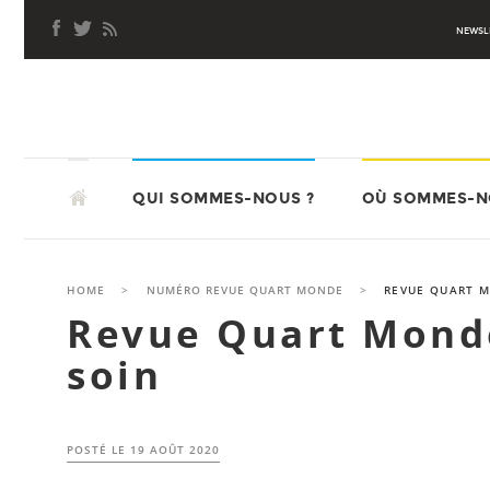
Aller
NEWSL
au
contenu
principal
ALLER
ATD QUART MONDE
AU
QUI SOMMES-NOUS ?
OÙ SOMMES-N
CONTENU
PRINCIPAL
HOME
>
NUMÉRO REVUE QUART MONDE
>
REVUE QUART M
Revue Quart Mond
soin
POSTÉ LE
19 AOÛT 2020