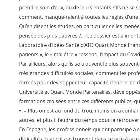
prendre soin d’eux, ou de leurs enfants ? Ils ne se
comment, manque-raient à toutes les règles d’une s
Qu’en disent les études, en particulier celles mené
pensée des plus pauvres ?… Ce dossier est alimenté 
Laboratoire d’idées Santé d’ATD Quart Monde France
patients », le « mal être » ressenti, l’impact du Covi
Par ailleurs, alors qu’ils se trouvent le plus souven
très grandes difficultés sociales, comment les profe
formés pour développer leur capacité d’entrer en
Université et Quart Monde Partenaires, développés
formations croisées entre ces différents publics, qui
». « Plus on est au fond du trou, moins on a confia
autres, et plus il faudra du temps pour la retrouver 
En Espagne, les professionnels qui ont participé 
difficultés quand ils se trouvent dans ce face à face 