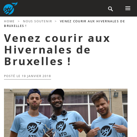
Aller

au
contenu
MENU
HOME
>
NOUS SOUTENIR
>
VENEZ COURIR AUX HIVERNALES DE
PRINCIP
principal
BRUXELLES !
Venez courir aux
Hivernales de
Bruxelles !
POSTÉ LE
19 JANVIER 2018