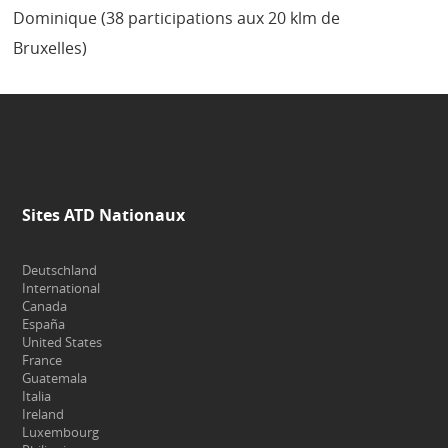
Dominique (38 participations aux 20 klm de
Bruxelles)
Sites ATD Nationaux
Deutschland
International
Canada
España
United States
France
Guatemala
Italia
Ireland
Luxembourg