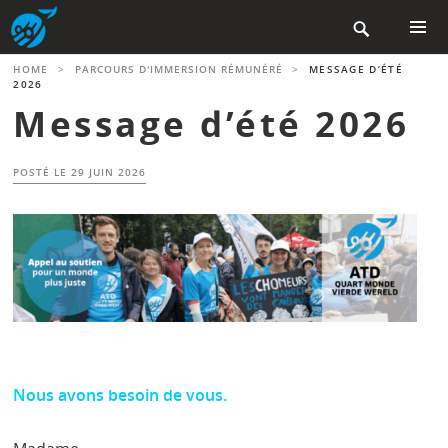
Aller

au
contenu
MENU
HOME
>
PARCOURS D'IMMERSION RÉMUNÉRÉ
>
MESSAGE D’ÉTÉ
PRINCIP
principal
2026
Message d’été 2026
POSTÉ LE
29 JUIN 2026
Nous avons besoin de vous.