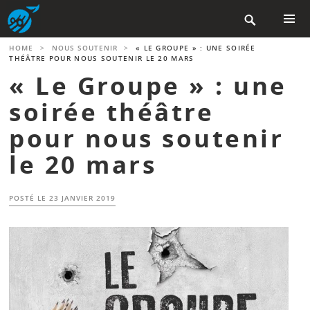
Aller

au
contenu
MENU
HOME
>
NOUS SOUTENIR
>
« LE GROUPE » : UNE SOIRÉE
PRINCIP
principal
THÉÂTRE POUR NOUS SOUTENIR LE 20 MARS
« Le Groupe » : une
soirée théâtre
pour nous soutenir
le 20 mars
POSTÉ LE
23 JANVIER 2019