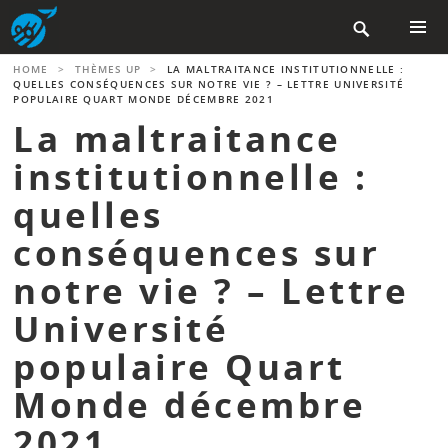
Aller

au
contenu
MENU
HOME
>
THÈMES UP
>
LA MALTRAITANCE INSTITUTIONNELLE :
PRINCIP
principal
QUELLES CONSÉQUENCES SUR NOTRE VIE ? – LETTRE UNIVERSITÉ
POPULAIRE QUART MONDE DÉCEMBRE 2021
La maltraitance
institutionnelle :
quelles
conséquences sur
notre vie ? – Lettre
Université
populaire Quart
Monde décembre
2021