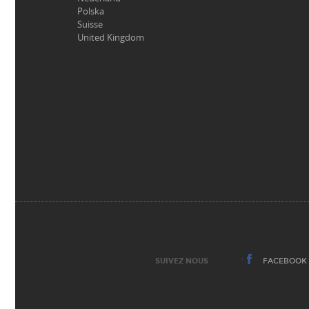
Polska
Suisse
United Kingdom
SUIVEZ NOUS
FACEBOOK