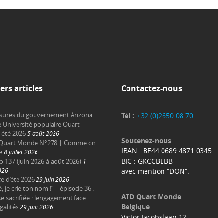
ers articles
Contactez-nous
sures du gouvernement Arizona
Tél :
+32 (0)2650.08.70
e Université populaire Quart
été 2026
5 août 2026
Soutenez-nous
Quart Monde N°278 | Comme on
IBAN : BE44 0689 4871 0345
e
8 juillet 2026
BIC : GKCCBEBB
137 (juin 2026 à août 2026)
1
2026
avec mention “DON“.
e d’été 2026
29 juin 2026
é, je crie ton nom !” – épisode 36 :
ATD Quart Monde
e sacrifiée : l’engagement face
Belgique
galités
29 juin 2026
Victor Jacobslaan 12