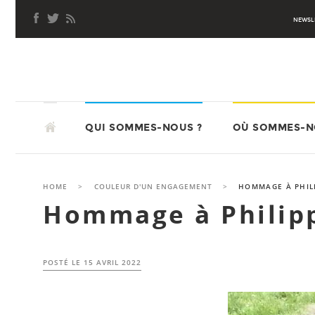
Aller
NEWSL
au
contenu
principal
ALLER
ATD QUART MONDE
AU
QUI SOMMES-NOUS ?
OÙ SOMMES-N
CONTENU
PRINCIPAL
HOME
>
COULEUR D'UN ENGAGEMENT
>
HOMMAGE À PHILI
Hommage à Philipp
POSTÉ LE
15 AVRIL 2022