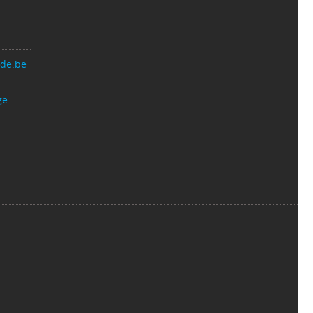
nde.be
ge