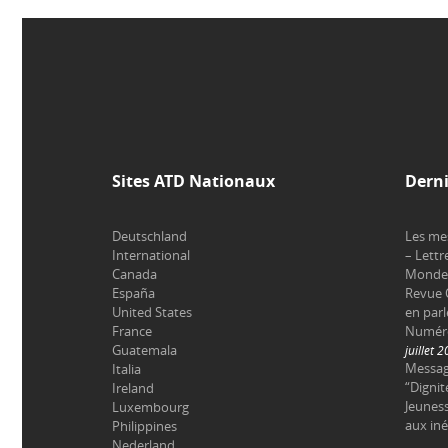
Sites ATD Nationaux
Derni
Deutschland
Les me
International
– Lettr
Canada
Monde 
España
Revue 
United States
en parl
France
Numéro 
Guatemala
juillet 
Messag
Italia
“Dignit
Ireland
Jeuness
Luxembourg
aux iné
Philippines
Nederland