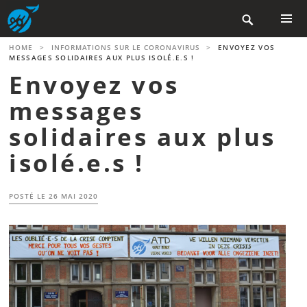
Aller

au
contenu
MENU
HOME
>
INFORMATIONS SUR LE CORONAVIRUS
>
ENVOYEZ VOS
PRINCIP
principal
MESSAGES SOLIDAIRES AUX PLUS ISOLÉ.E.S !
Envoyez vos
messages
solidaires aux plus
isolé.e.s !
POSTÉ LE
26 MAI 2020