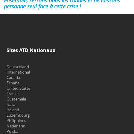
Ensemble, serrons-nous les coudes et ne laissons
personne seul face à cette crise !
Sites ATD Nationaux
Deutschland
International
Canada
España
United States
France
Guatemala
Italia
Ireland
Luxembourg
Philippines
Nederland
Polska