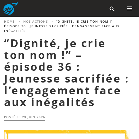
Aller

au
contenu
MENU
HOME
>
NOS ACTIONS
>
“DIGNITÉ, JE CRIE TON NOM !” –
PRINCIP
principal
ÉPISODE 36 : JEUNESSE SACRIFIÉE : L’ENGAGEMENT FACE AUX
INÉGALITÉS
“Dignité, je crie
ton nom !” –
épisode 36 :
Jeunesse sacrifiée :
l’engagement face
aux inégalités
POSTÉ LE
29 JUIN 2026