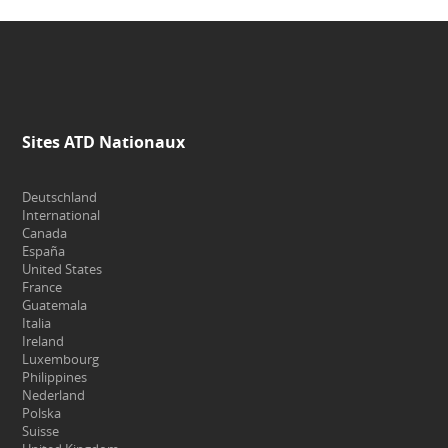
Sites ATD Nationaux
Deutschland
International
Canada
España
United States
France
Guatemala
Italia
Ireland
Luxembourg
Philippines
Nederland
Polska
Suisse