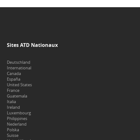
Sites ATD Nationaux
Deutschland
International
Canada
España
United States
France
Guatemala
Italia
Ireland
Luxembourg
Philippines
Nederland
Polska
Suisse