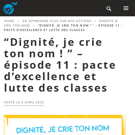
Aller

au
contenu
MENU
HOME
>
EN APPRENDRE PLUS SUR NOS ACTIONS
>
DIGNITÉ JE
PRINCIP
principal
CRIE TON NOM
>
“DIGNITÉ, JE CRIE TON NOM ! ” – ÉPISODE 11 :
PACTE D’EXCELLENCE ET LUTTE DES CLASSES
“Dignité, je crie
ton nom ! ” –
épisode 11 : pacte
d’excellence et
lutte des classes
POSTÉ LE
3 AVRIL 2023