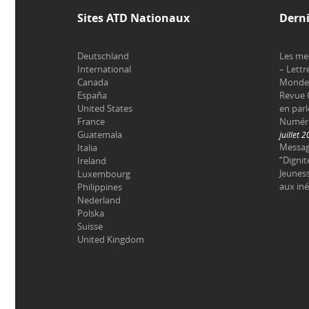
Sites ATD Nationaux
Derni
Deutschland
Les me
International
– Lettr
Canada
Monde 
España
Revue 
United States
en parl
France
Numéro 
Guatemala
juillet 
Messag
Italia
“Dignit
Ireland
Jeuness
Luxembourg
aux iné
Philippines
Nederland
Polska
Suisse
United Kingdom