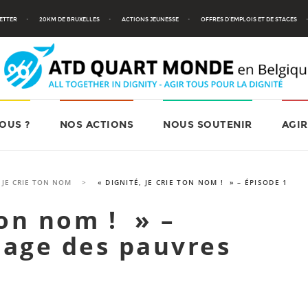
ETTER
20KM DE BRUXELLES
ACTIONS JEUNESSE
OFFRES D’EMPLOIS ET DE STAGES
OUS ?
NOS ACTIONS
NOUS SOUTENIR
AGIR
 JE CRIE TON NOM
>
« DIGNITÉ, JE CRIE TON NOM ! » – ÉPISODE 1
ton nom ! » –
mage des pauvres