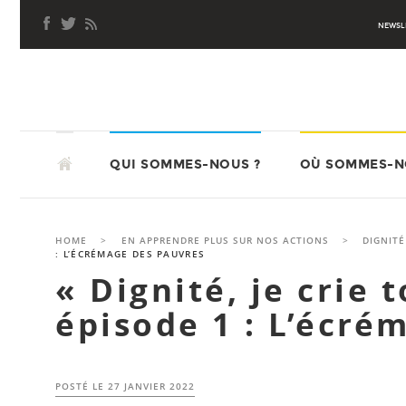
Aller
NEWSL
au
contenu
principal
ALLER
ATD QUART MONDE
AU
QUI SOMMES-NOUS ?
OÙ SOMMES-N
CONTENU
PRINCIPAL
HOME
>
EN APPRENDRE PLUS SUR NOS ACTIONS
>
DIGNITÉ
: L’ÉCRÉMAGE DES PAUVRES
« Dignité, je crie 
épisode 1 : L’écré
POSTÉ LE
27 JANVIER 2022