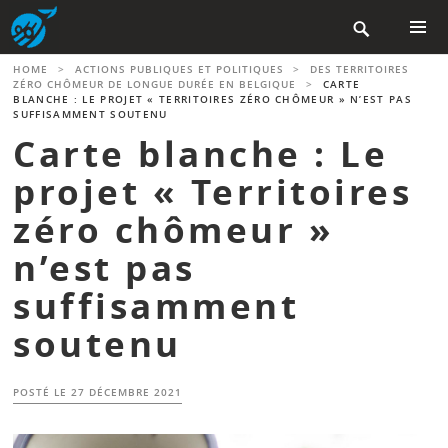
Aller

au
contenu
MENU
HOME
>
ACTIONS PUBLIQUES ET POLITIQUES
>
DES TERRITOIRES
PRINCIP
principal
ZÉRO CHÔMEUR DE LONGUE DURÉE EN BELGIQUE
>
CARTE
BLANCHE : LE PROJET « TERRITOIRES ZÉRO CHÔMEUR » N’EST PAS
SUFFISAMMENT SOUTENU
Carte blanche : Le
projet « Territoires
zéro chômeur »
n’est pas
suffisamment
soutenu
POSTÉ LE
27 DÉCEMBRE 2021