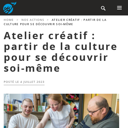
Aller

au
contenu
MENU
HOME
>
NOS ACTIONS
>
ATELIER CRÉATIF : PARTIR DE LA
PRINCIP
principal
CULTURE POUR SE DÉCOUVRIR SOI-MÊME
Atelier créatif :
partir de la culture
pour se découvrir
soi-même
POSTÉ LE
4 JUILLET 2023