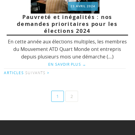
23 AVRIL 2024
Pauvreté et inégalités : nos
demandes prioritaires pour les
élections 2024
En cette année aux élections multiples, les membres
du Mouvement ATD Quart Monde ont entrepris
depuis plusieurs mois une démarche (…)
EN SAVOIR PLUS
→
ARTICLES
SUIVANTS
>
1
2
Navigation
au
sein
des
articles