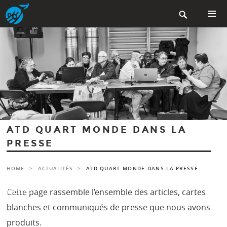
Aller

au
contenu
MENU
PRINCIP
principal
ATD QUART MONDE DANS LA
PRESSE
HOME
>
ACTUALITÉS
>
ATD QUART MONDE DANS LA PRESSE
← RETOUR À LA PAGE ATD QUART MONDE DANS LA
PRESSE"
Cette page rassemble l’ensemble des articles, cartes
blanches et communiqués de presse que nous avons
produits.